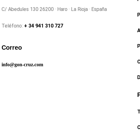
C/ Abedules 130 26200 · Haro · La Rioja · España
P
Teléfono:
+ 34 941 310 727
A
P
Correo
C
info@gon-cruz.com
D
T
C