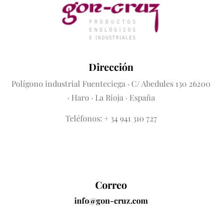
Dirección
Polígono industrial Fuenteciega
· C/ Abedules 130 26200
· Haro · La Rioja · España
Teléfonos: + 34 941 310 727
Correo
info@gon-cruz.com