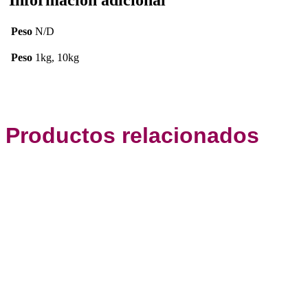
Peso
N/D
Peso
1kg, 10kg
Productos relacionados
Este
producto
tiene
múltiples
variantes.
Las
opciones
se
pueden