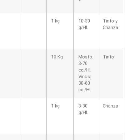
1 kg
10-30
Tinto y
g/HL
Crianza
10 Kg
Mosto:
Tinto
3-70
cc./Hl.
Vinos:
30-60
cc./Hl.
1 kg
3-30
Crianza
g/HL