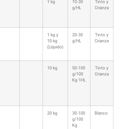
1 kg
10-30
Tinto y
g/HL
Crianza
1 kg y
20-30
Tinto y
10 kg
g/HL
Crianza
(Líquido)
10 kg
50-100
Tinto y
g/100
Crianza
Kg-1HL
20 kg
30-100
Blanco
g/100
Kg