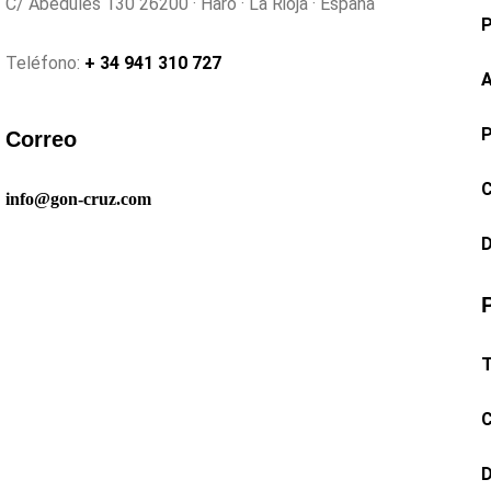
C/ Abedules 130 26200 · Haro · La Rioja · España
P
Teléfono:
+ 34 941 310 727
A
P
Correo
C
info@gon-cruz.com
D
T
C
D