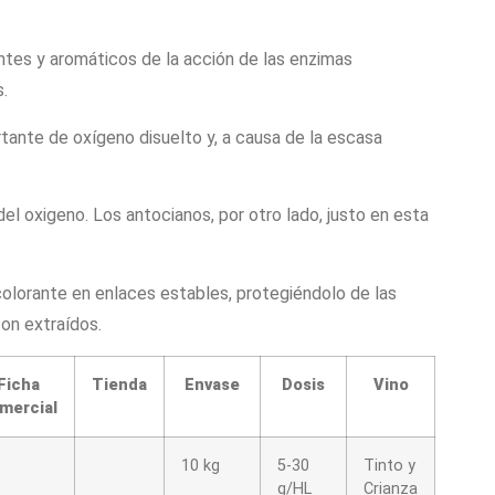
tes y aromáticos de la acción de las enzimas
s.
tante de oxígeno disuelto y, a causa de la escasa
el oxigeno. Los antocianos, por otro lado, justo en esta
olorante en enlaces estables, protegiéndolo de las
on extraídos.
Ficha
Tienda
Envase
Dosis
Vino
mercial
10 kg
5-30
Tinto y
g/HL
Crianza