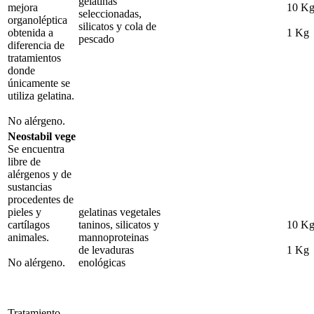
gelatinas
mejora
10 K
seleccionadas,
organoléptica
silicatos y cola de
obtenida a
1 Kg
pescado
diferencia de
tratamientos
donde
únicamente se
utiliza gelatina.
No alérgeno.
Neostabil vege
Se encuentra
libre de
alérgenos y de
sustancias
procedentes de
pieles y
gelatinas vegetales
cartílagos
taninos, silicatos y
10 K
animales.
mannoproteinas
de levaduras
1 Kg
No alérgeno.
enológicas
Tratamiento