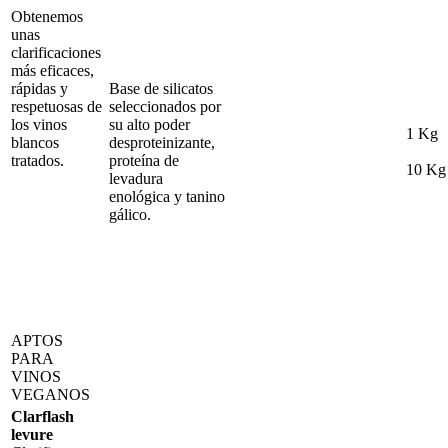
Obtenemos
unas
clarificaciones
más eficaces,
rápidas y
Base de silicatos
respetuosas de
seleccionados por
los vinos
su alto poder
1 Kg
blancos
desproteinizante,
tratados.
proteína de
10 Kg
levadura
enológica y tanino
gálico.
APTOS
PARA
VINOS
VEGANOS
Clarflash
levure