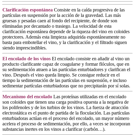
Clarificación espontánea
Consiste en la caída progresiva de las
partículas en suspensión por la acción de la gravedad. Las más
gruesas y pesadas caen al fondo del recipiente, de donde son
eliminadas por decantado o trasiego. La velocidad de esta
clarificación espontánea depende de la riqueza del vino en coloides
protectores. Además esta limpieza adquirida espontáneamente no
basta para embotellar el vino, y la clarificación y el filtrado siguen
siendo imprescindibles.
El encolado de los vinos
El encolado consiste en añadir al vino un
producto clarificante capaz de coagularse y formar flóculos, que en
su sedimentación atraen a las partículas enturbiadores y clarifican el
vino. Después el vino queda limpio. Se consigue reducir en el
tiempo la sedimentación de las partículas en suspensión, e incluso
sedimentar partículas enturbiadoras que no precipitarán por sí solas.
Mecanismo del encolado
Las proteínas utilizadas en el encolado
son coloides que tienen una carga positiva opuesta a la negativa de
los polifenoles y de los turbios de los vinos. La fuerza de atracción
electrostática es el punto de partida de la floculación. Las partículas
enturbiadoras actúan en el proceso del encolado, un mayor número
acelera el proceso de sedimentación, por ello, a veces se incorporan
substancias inertes en los vinos a clarificar (carbón…).