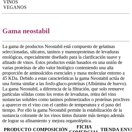
VINOS
VEGANOS
Gama neostabil
La gama de productos Neostabil está compuesto de gelatinas
seleccionadas, silicatos, taninos y mannoproteinas de levaduras
enológicas, especialmente diseñado para la clarificación suave y
afinado de vinos. Estos productos están basados en una unión de
varias proteínas de alto valor biológico conteniendo una alta
proporción de aminoácidos esenciales y masa molecular entorno a
45 KDa. Debido a estas características la gama Neostabil actúa de
una forma similar a las fosfo-gluco-proteínas (Albúmina de huevo).
La gama Neostabil, a diferencia de la filtración, que solo remueve
partículas sólidas como los restos de levaduras, retira del vino
sustancias solubles como taninos polimerizados o proteínas proclives
a aparecer en el vino con el cambio de temperatura y el paso del
tiempo. Por ello la gama Neostabil permite la estabilización de la
sustancia colorante de los vinos tintos durante más tiempo además
de lograr su afinamiento y mejora organoléptica.
FICHA
PRODUCTO
COMPOSICIÓN
TIENDA
ENV