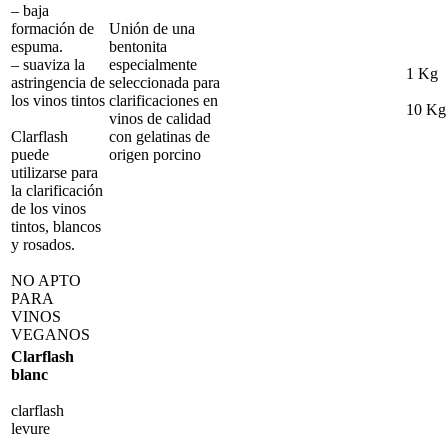
– baja
formación de
Unión de una
espuma.
bentonita
– suaviza la
especialmente
1 Kg
astringencia de
seleccionada para
los vinos tintos
clarificaciones en
10 Kg
vinos de calidad
Clarflash
con gelatinas de
puede
origen porcino
utilizarse para
la clarificación
de los vinos
tintos, blancos
y rosados.
NO APTO
PARA
VINOS
VEGANOS
Clarflash
blanc
clarflash
levure