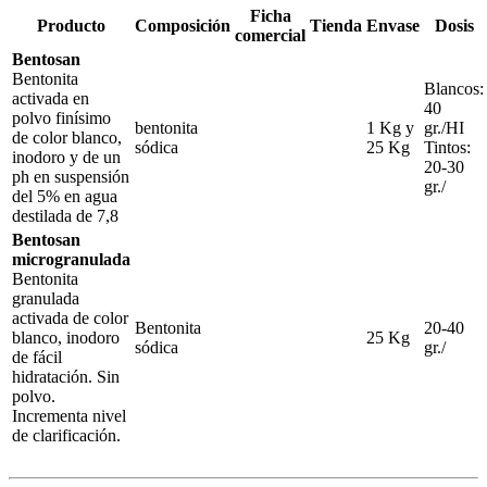
Ficha
Producto
Composición
Tienda
Envase
Dosis
comercial
Bentosan
Bentonita
Blancos:
activada en
40
polvo finísimo
bentonita
1 Kg y
gr./HI
de color blanco,
sódica
25 Kg
Tintos:
inodoro y de un
20-30
ph en suspensión
gr./
del 5% en agua
destilada de 7,8
Bentosan
microgranulada
Bentonita
granulada
activada de color
Bentonita
20-40
blanco, inodoro
25 Kg
sódica
gr./
de fácil
hidratación. Sin
polvo.
Incrementa nivel
de clarificación.