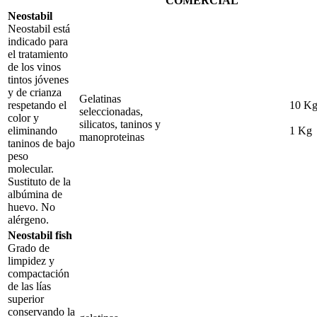
COMERCIAL
Neostabil
Neostabil está
indicado para
el tratamiento
de los vinos
tintos jóvenes
y de crianza
Gelatinas
respetando el
10 K
seleccionadas,
color y
silicatos, taninos y
eliminando
1 Kg
manoproteinas
taninos de bajo
peso
molecular.
Sustituto de la
albúmina de
huevo. No
alérgeno.
Neostabil fish
Grado de
limpidez y
compactación
de las lías
superior
conservando la