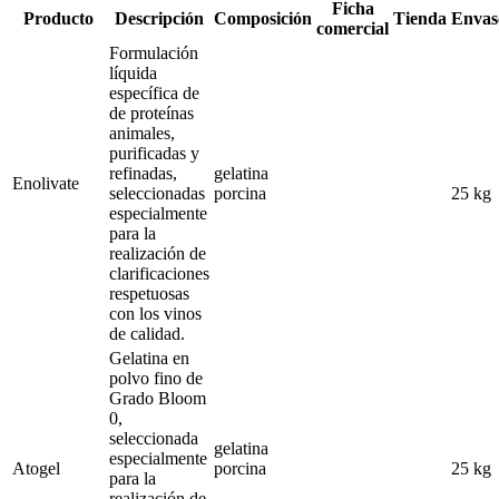
Ficha
Producto
Descripción
Composición
Tienda
Envas
comercial
Formulación
líquida
específica de
de proteínas
animales,
purificadas y
refinadas,
gelatina
Enolivate
seleccionadas
porcina
25 kg
especialmente
para la
realización de
clarificaciones
respetuosas
con los vinos
de calidad.
Gelatina en
polvo fino de
Grado Bloom
0,
seleccionada
gelatina
especialmente
Atogel
porcina
25 kg
para la
realización de