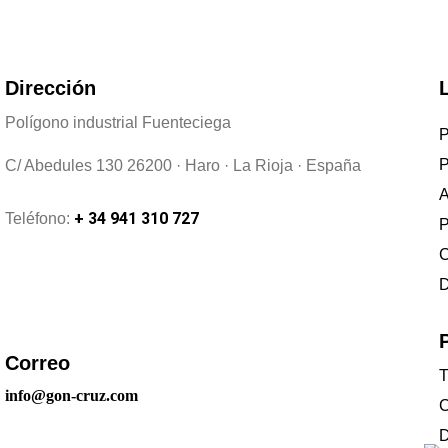
Dirección
Polígono industrial Fuenteciega
P
P
C/ Abedules 130 26200 · Haro · La Rioja · España
A
+ 34 941 310 727
Teléfono:
P
C
D
Correo
T
info@gon-cruz.com
C
D