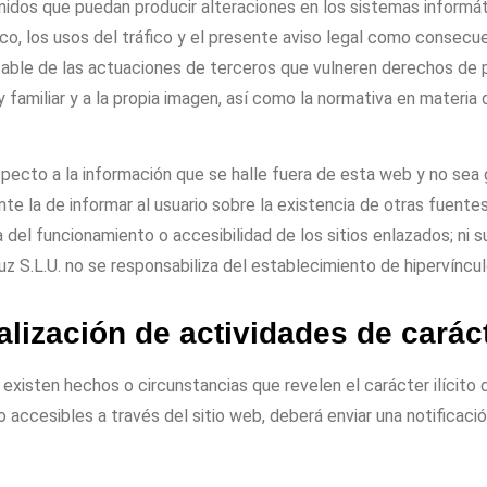
nidos que puedan producir alteraciones en los sistemas informá
ico, los usos del tráfico y el presente aviso legal como consecuen
able de las actuaciones de terceros que vulneren derechos de pr
y familiar y a la propia imagen, así como la normativa en materia 
especto a la información que se halle fuera de esta web y no se
te la de informar al usuario sobre la existencia de otras fuent
a del funcionamiento o accesibilidad de los sitios enlazados; ni su
uz S.L.U
.
no se responsabiliza del establecimiento de hipervíncul
lización de actividades de carácte
existen hechos o circunstancias que revelen el carácter ilícito d
o accesibles a través del sitio web, deberá enviar una notificaci