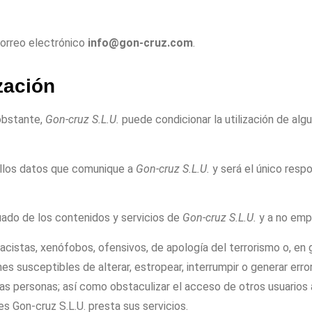
correo electrónico
info@
gon-cruz.com
.
zación
 obstante,
Gon-cruz S.L.U.
puede condicionar la utilización de algu
uellos datos que comunique a
Gon-cruz S.L.U.
y será el único resp
ado de los contenidos y servicios de
Gon-cruz S.L.U.
y a no empl
racistas, xenófobos, ofensivos, de apología del terrorismo o, en ge
iones susceptibles de alterar, estropear, interrumpir o generar e
as personas; así como obstaculizar el acceso de otros usuarios 
les
Gon
-cruz S.L.U
.
presta sus servicios.