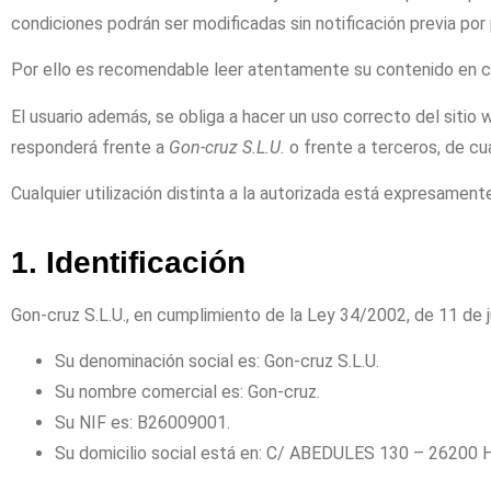
condiciones podrán ser modificadas sin notificación previa por
Por ello es recomendable leer atentamente su contenido en ca
El usuario además, se obliga a hacer un uso correcto del sitio 
responderá frente a
Gon-cruz S.L.U.
o frente a terceros, de cu
Cualquier utilización distinta a la autorizada está expresament
1. Identificación
Gon
-cruz S.L.U
.
, en cumplimiento de la Ley 34/2002, de 11 de j
Su denominación social es:
Gon
-cruz S.L.U
.
Su nombre comercial es:
Gon
-cruz
.
Su NIF es:
B26009001
.
Su domicilio social está en: C/
ABEDULES 130 – 26200 