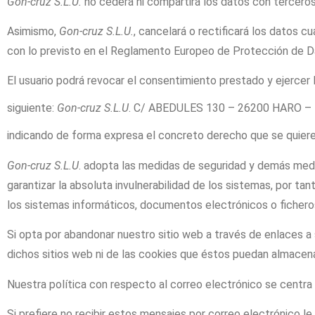
Gon-cruz S.L.U.
no cederá ni compartirá los datos con terceros
Asimismo,
Gon-cruz S.L.U.
, cancelará o rectificará los datos 
con lo previsto en el Reglamento Europeo de Protección de D
El usuario podrá revocar el consentimiento prestado y ejercer l
siguiente:
Gon-cruz S.L.U
. C/ ABEDULES 130 – 26200 HARO – LA
indicando de forma expresa el concreto derecho que se quiere 
Gon-cruz S.L.U
. adopta las medidas de seguridad y demás medi
garantizar la absoluta invulnerabilidad de los sistemas, por t
los sistemas informáticos, documentos electrónicos o ficheros
Si opta por abandonar nuestro sitio web a través de enlaces a
dichos sitios web ni de las cookies que éstos puedan almacena
Nuestra política con respecto al correo electrónico se centra
Si prefiere no recibir estos mensajes por correo electrónico l