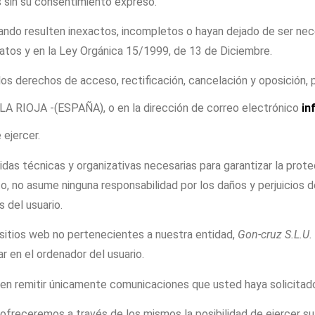
 sin su consentimiento expreso.
cuando resulten inexactos, incompletos o hayan dejado de ser nec
atos y en la Ley Orgánica 15/1999, de 13 de Diciembre.
os derechos de acceso, rectificación, cancelación y oposición, po
 RIOJA -(ESPAÑA), o en la dirección de correo electrónico
in
ejercer.
das técnicas y organizativas necesarias para garantizar la prot
anto, no asume ninguna responsabilidad por los daños y perjuicio
 del usuario.
 sitios web no pertenecientes a nuestra entidad,
Gon-cruz S.L.U.
r en el ordenador del usuario.
 en remitir únicamente comunicaciones que usted haya solicitado 
e ofreceremos a través de los mismos la posibilidad de ejercer s